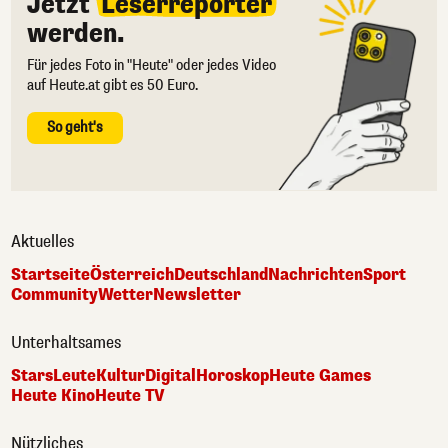
Jetzt
Leserreporter
werden.
Für jedes Foto in "Heute" oder jedes Video
auf Heute.at gibt es 50 Euro.
So geht's
Aktuelles
Startseite
Österreich
Deutschland
Nachrichten
Sport
Community
Wetter
Newsletter
Unterhaltsames
Stars
Leute
Kultur
Digital
Horoskop
Heute Games
Heute Kino
Heute TV
Nützliches