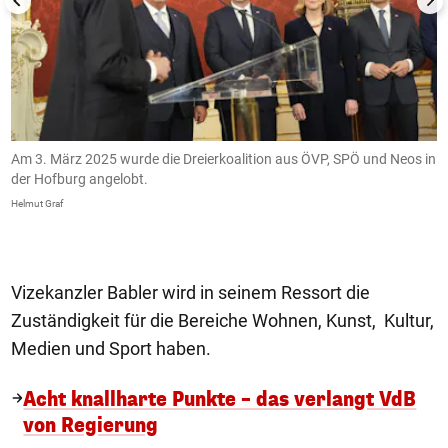
Am 3. März 2025 wurde die Dreierkoalition aus ÖVP, SPÖ und Neos in
1
der Hofburg angelobt.
B
Helmut Graf
He
Vizekanzler Babler wird in seinem Ressort die
Zuständigkeit für die Bereiche Wohnen, Kunst, Kultur,
Medien und Sport haben.
Acht knallharte Punkte – das verlangt VdB
von Regierung