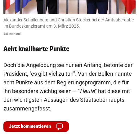
in
Alexander Schallenberg und Christian Stocker bei der Amtsübergabe
A
im Bundeskanzleramt am 3. März 2025.
i
Sabine Hertel
HE
Acht knallharte Punkte
Doch die Angelobung sei nur ein Anfang, betonte der
Präsident, "es gibt viel zu tun". Van der Bellen nannte
acht Punkte aus dem Regierungsprogramm, die für
ihn besonders wichtig seien – "
Heute
" hat diese mit
den wichtigsten Aussagen des Staatsoberhaupts
zusammengefasst.
Jetzt kommentieren