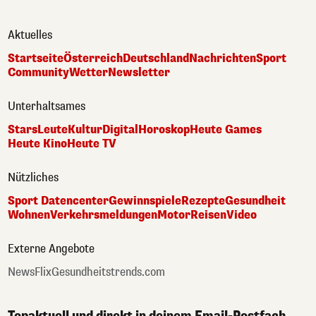
Aktuelles
Startseite
Österreich
Deutschland
Nachrichten
Sport
Community
Wetter
Newsletter
Unterhaltsames
Stars
Leute
Kultur
Digital
Horoskop
Heute Games
Heute Kino
Heute TV
Nützliches
Sport Datencenter
Gewinnspiele
Rezepte
Gesundheit
Wohnen
Verkehrsmeldungen
Motor
Reisen
Video
Externe Angebote
NewsFlix
Gesundheitstrends.com