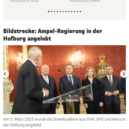
03.03.2025, 10:33
03.03.2025, 09:02
Bildstrecke: Ampel-Regierung in der
1/12
Hofburg angelobt
Am 3. März 2025 wurde die Dreierkoalition aus ÖVP, SPÖ und Neos in
1
der Hofburg angelobt.
B