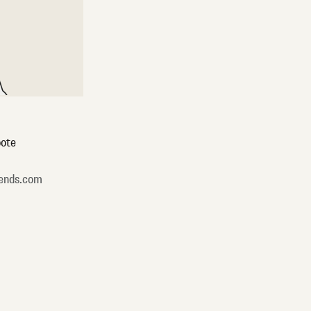
ote
ends.com