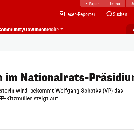
E-Paper
Immo
J
Leser-Reporter
Suchen
Community
Gewinnen
Mehr
 im Nationalrats-Präsidi
isterin wird, bekommt Wolfgang Sobotka (VP) das
P-Kitzmüller steigt auf.