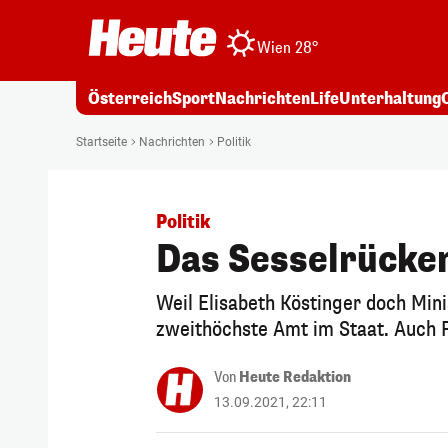
Wien 28°
Österreich
Sport
Nachrichten
Life
Unterhaltung
Startseite
Nachrichten
Politik
Politik
Das Sesselrücken
Weil Elisabeth Köstinger doch Min
zweithöchste Amt im Staat. Auch F
Von
Heute Redaktion
13.09.2021, 22:11