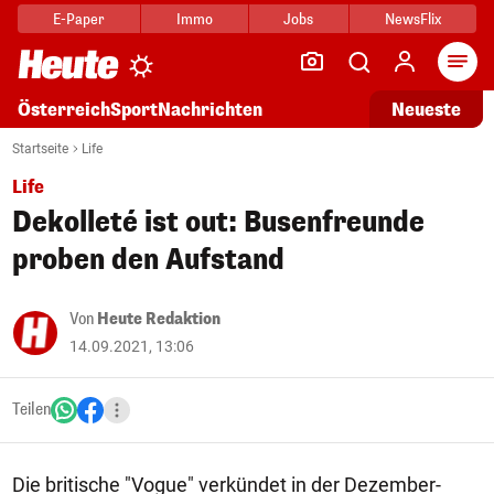
E-Paper
Immo
Jobs
NewsFlix
Arti
Österreich
Sport
Nachrichten
Neueste
Startseite
Life
Life
Dekolleté ist out: Busenfreunde
proben den Aufstand
Von
Heute Redaktion
14.09.2021, 13:06
Teilen
Die britische "Vogue" verkündet in der Dezember-