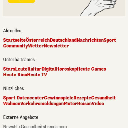
Aktuelles
Startseite
Österreich
Deutschland
Nachrichten
Sport
Community
Wetter
Newsletter
Unterhaltsames
Stars
Leute
Kultur
Digital
Horoskop
Heute Games
Heute Kino
Heute TV
Nützliches
Sport Datencenter
Gewinnspiele
Rezepte
Gesundheit
Wohnen
Verkehrsmeldungen
Motor
Reisen
Video
Externe Angebote
NewsFlix
Gesundheitstrends.com