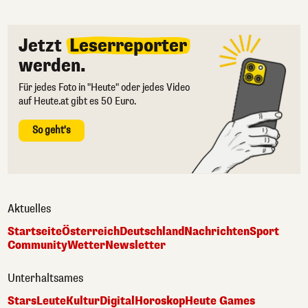
Jetzt
Leserreporter
werden.
Für jedes Foto in "Heute" oder jedes Video
auf Heute.at gibt es 50 Euro.
So geht's
Aktuelles
Startseite
Österreich
Deutschland
Nachrichten
Sport
Community
Wetter
Newsletter
Unterhaltsames
Stars
Leute
Kultur
Digital
Horoskop
Heute Games