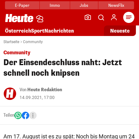
E-Paper
Immo
Jobs
NewsFlix
Arti
Österreich
Sport
Nachrichten
Neueste
Startseite
Community
Community
Der Einsendeschluss naht: Jetzt
schnell noch knipsen
Von
Heute Redaktion
14.09.2021, 17:00
Teilen
Am 17. August ist es zu spät: Noch bis Montag um 24