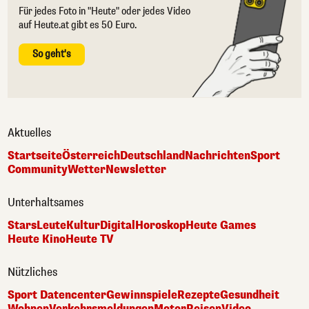
Für jedes Foto in "Heute" oder jedes Video
auf Heute.at gibt es 50 Euro.
So geht's
Aktuelles
Startseite
Österreich
Deutschland
Nachrichten
Sport
Community
Wetter
Newsletter
Unterhaltsames
Stars
Leute
Kultur
Digital
Horoskop
Heute Games
Heute Kino
Heute TV
Nützliches
Sport Datencenter
Gewinnspiele
Rezepte
Gesundheit
Wohnen
Verkehrsmeldungen
Motor
Reisen
Video