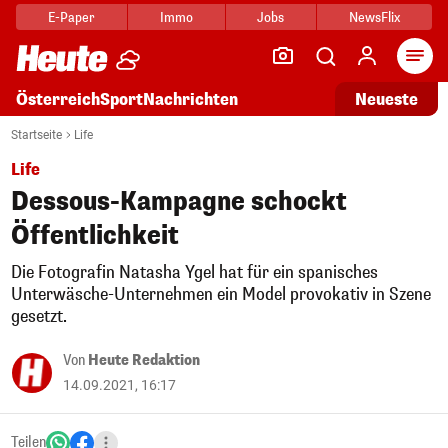
E-Paper
Immo
Jobs
NewsFlix
Arti
Österreich
Sport
Nachrichten
Neueste
Startseite
Life
Life
Dessous-Kampagne schockt
Öffentlichkeit
Die Fotografin Natasha Ygel hat für ein spanisches
Unterwäsche-Unternehmen ein Model provokativ in Szene
gesetzt.
Von
Heute Redaktion
14.09.2021, 16:17
Teilen