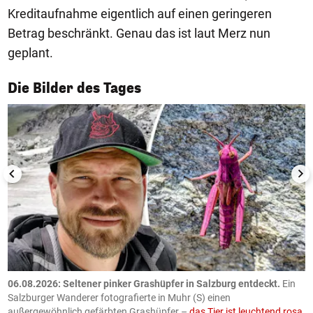
Kreditaufnahme eigentlich auf einen geringeren
Betrag beschränkt. Genau das ist laut Merz nun
geplant.
1/50
Die Bilder des Tages
06.08.2026: Seltener pinker Grashüpfer in Salzburg entdeckt.
Ein
0
Salzburger Wanderer fotografierte in Muhr (S) einen
S
außergewöhnlich gefärbten Grashüpfer –
das Tier ist leuchtend rosa
U