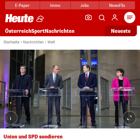
E-Paper
Immo
Jobs
NewsFlix
Arti
Österreich
Sport
Nachrichten
Neueste
Startseite
Nachrichten
Welt
i
Union und SPD sondieren