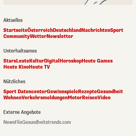
Aktuelles
Startseite
Österreich
Deutschland
Nachrichten
Sport
Community
Wetter
Newsletter
Unterhaltsames
Stars
Leute
Kultur
Digital
Horoskop
Heute Games
Heute Kino
Heute TV
Nützliches
Sport Datencenter
Gewinnspiele
Rezepte
Gesundheit
Wohnen
Verkehrsmeldungen
Motor
Reisen
Video
Externe Angebote
NewsFlix
Gesundheitstrends.com