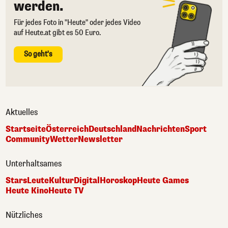
werden.
Für jedes Foto in "Heute" oder jedes Video
auf Heute.at gibt es 50 Euro.
So geht's
Aktuelles
Startseite
Österreich
Deutschland
Nachrichten
Sport
Community
Wetter
Newsletter
Unterhaltsames
Stars
Leute
Kultur
Digital
Horoskop
Heute Games
Heute Kino
Heute TV
Nützliches