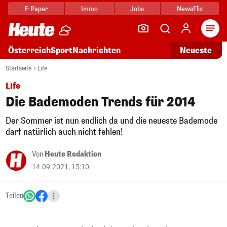
E-Paper
Immo
Jobs
NewsFlix
Arti
Österreich
Sport
Nachrichten
Neueste
Startseite
Life
Life
Die Bademoden Trends für 2014
Der Sommer ist nun endlich da und die neueste Bademode
darf natürlich auch nicht fehlen!
Von
Heute Redaktion
14.09.2021, 15:10
Teilen