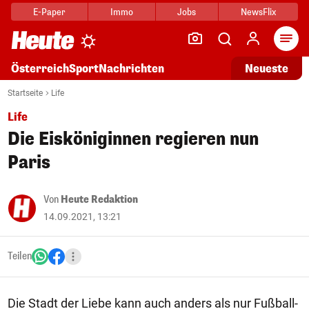
E-Paper
Immo
Jobs
NewsFlix
Arti
Österreich
Sport
Nachrichten
Neueste
Startseite
Life
Life
Die Eisköniginnen regieren nun
Paris
Von
Heute Redaktion
14.09.2021, 13:21
Teilen
Die Stadt der Liebe kann auch anders als nur Fußball-