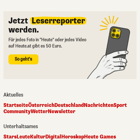
Jetzt
Leserreporter
werden.
Für jedes Foto in "Heute" oder jedes Video
auf Heute.at gibt es 50 Euro.
So geht's
Aktuelles
Startseite
Österreich
Deutschland
Nachrichten
Sport
Community
Wetter
Newsletter
Unterhaltsames
Stars
Leute
Kultur
Digital
Horoskop
Heute Games