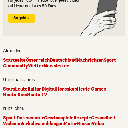
Für jedes Foto in "Heute" oder jedes Video
auf Heute.at gibt es 50 Euro.
So geht's
Aktuelles
Startseite
Österreich
Deutschland
Nachrichten
Sport
Community
Wetter
Newsletter
Unterhaltsames
Stars
Leute
Kultur
Digital
Horoskop
Heute Games
Heute Kino
Heute TV
Nützliches
Sport Datencenter
Gewinnspiele
Rezepte
Gesundheit
Wohnen
Verkehrsmeldungen
Motor
Reisen
Video