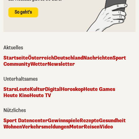
So geht's
Aktuelles
Startseite
Österreich
Deutschland
Nachrichten
Sport
Community
Wetter
Newsletter
Unterhaltsames
Stars
Leute
Kultur
Digital
Horoskop
Heute Games
Heute Kino
Heute TV
Nützliches
Sport Datencenter
Gewinnspiele
Rezepte
Gesundheit
Wohnen
Verkehrsmeldungen
Motor
Reisen
Video