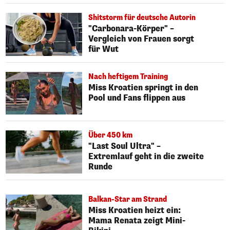
Shitstorm für deutsche Autorin
"Carbonara-Körper" –
Vergleich von Frauen sorgt
für Wut
Nach heftigem Training
Miss Kroatien springt in den
Pool und Fans flippen aus
Über 450 km
"Last Soul Ultra" –
Extremlauf geht in die zweite
Runde
Balkan-Star am Strand
Miss Kroatien heizt ein:
Mama Renata zeigt Mini-