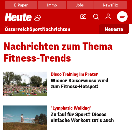
E-Paper
Immo
Jobs
NewsFlix
Arti
Österreich
Sport
Nachrichten
Neueste
Nachrichten zum Thema
Fitness-Trends
Disco Training im Prater
Wiener Kaiserwiese wird
zum Fitness-Hotspot!
"Lymphatic Walking"
Zu faul für Sport? Dieses
einfache Workout tut's auch