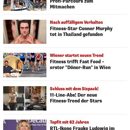
Profi-Parcours zum
Mitmachen
Nach auffälligem Verhalten
Fitness-Star Connor Murphy
tot in Thailand gefunden
Wiener startet neuen Trend
Fitness trifft Fast Food –
erster "Döner-Run" in Wien
Schluss mit dem Sixpack!
11-Line-Abs! Der neue
Fitness-Trend der Stars
Topfit mit 62 Jahren
RTL-Ikone Frauke Ludowig im