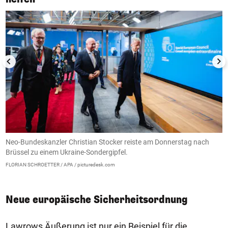
Neo-Bundeskanzler Christian Stocker reiste am Donnerstag nach
A
Brüssel zu einem Ukraine-Sondergipfel.
V
8
FLORIAN SCHROETTER / APA / picturedesk.com
FL
Neue europäische Sicherheitsordnung
Lawrows Äußerung ist nur ein Beispiel für die