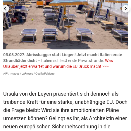
.
05.08.2027:
Abrissbagger statt Liegen! Jetzt macht Italien erste
0
Strandbäder dicht
– Italien schließt erste Privatstrände.
Was
W
Urlauber jetzt erwartet und warum die EU Druck macht >>>
G
E
APA-Images / LaPresse / Cecilia Fabiano
iS
Ursula von der Leyen präsentiert sich dennoch als
treibende Kraft für eine starke, unabhängige EU. Doch
die Frage bleibt: Wird sie ihre ambitionierten Pläne
umsetzen können? Gelingt es ihr, als Architektin einer
neuen europäischen Sicherheitsordnung in die