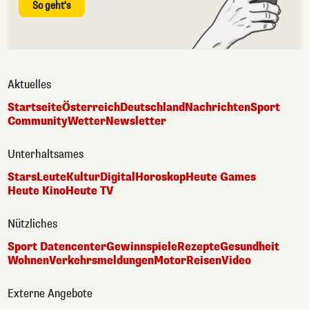
So geht's
Aktuelles
Startseite
Österreich
Deutschland
Nachrichten
Sport
Community
Wetter
Newsletter
Unterhaltsames
Stars
Leute
Kultur
Digital
Horoskop
Heute Games
Heute Kino
Heute TV
Nützliches
Sport Datencenter
Gewinnspiele
Rezepte
Gesundheit
Wohnen
Verkehrsmeldungen
Motor
Reisen
Video
Externe Angebote