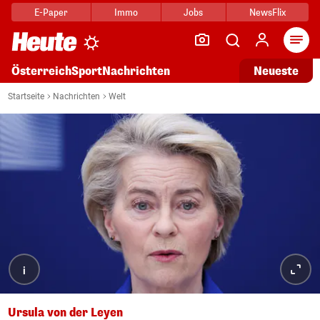
E-Paper
Immo
Jobs
NewsFlix
Arti
Österreich
Sport
Nachrichten
Neueste
Startseite
Nachrichten
Welt
i
Ursula von der Leyen