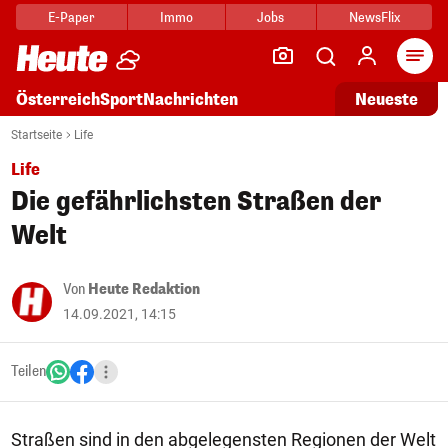
E-Paper
Immo
Jobs
NewsFlix
Arti
Österreich
Sport
Nachrichten
Neueste
Startseite
Life
Life
Die gefährlichsten Straßen der
Welt
Von
Heute Redaktion
14.09.2021, 14:15
Teilen
Straßen sind in den abgelegensten Regionen der Welt