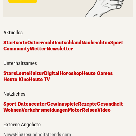
Aktuelles
Startseite
Österreich
Deutschland
Nachrichten
Sport
Community
Wetter
Newsletter
Unterhaltsames
Stars
Leute
Kultur
Digital
Horoskop
Heute Games
Heute Kino
Heute TV
Nützliches
Sport Datencenter
Gewinnspiele
Rezepte
Gesundheit
Wohnen
Verkehrsmeldungen
Motor
Reisen
Video
Externe Angebote
NewsFlix
Gesundheitstrends.com