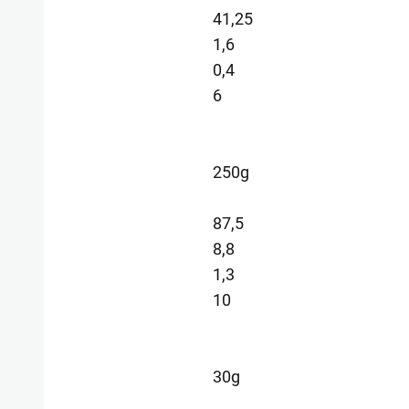
41,25
1,6
0,4
6
250g
87,5
8,8
1,3
10
30g