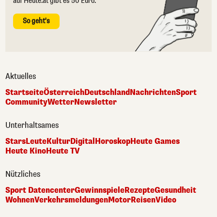
auf Heute.at gibt es 50 Euro.
So geht's
Aktuelles
Startseite
Österreich
Deutschland
Nachrichten
Sport
Community
Wetter
Newsletter
Unterhaltsames
Stars
Leute
Kultur
Digital
Horoskop
Heute Games
Heute Kino
Heute TV
Nützliches
Sport Datencenter
Gewinnspiele
Rezepte
Gesundheit
Wohnen
Verkehrsmeldungen
Motor
Reisen
Video