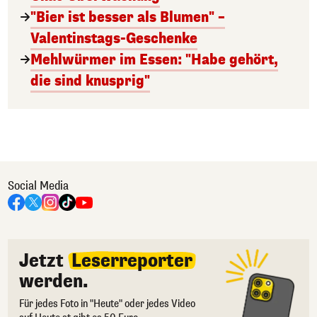
"Bier ist besser als Blumen" –
Valentinstags-Geschenke
Mehlwürmer im Essen: "Habe gehört,
die sind knusprig"
Social Media
Jetzt
Leserreporter
werden.
Für jedes Foto in "Heute" oder jedes Video