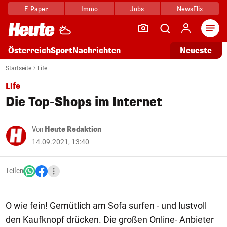
E-Paper
Immo
Jobs
NewsFlix
Arti
Österreich
Sport
Nachrichten
Neueste
Startseite
Life
Life
Die Top-Shops im Internet
Von
Heute Redaktion
14.09.2021, 13:40
Teilen
O wie fein! Gemütlich am Sofa surfen - und lustvoll
den Kaufknopf drücken. Die großen Online- Anbieter