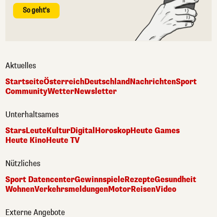
So geht's
Aktuelles
Startseite
Österreich
Deutschland
Nachrichten
Sport
Community
Wetter
Newsletter
Unterhaltsames
Stars
Leute
Kultur
Digital
Horoskop
Heute Games
Heute Kino
Heute TV
Nützliches
Sport Datencenter
Gewinnspiele
Rezepte
Gesundheit
Wohnen
Verkehrsmeldungen
Motor
Reisen
Video
Externe Angebote