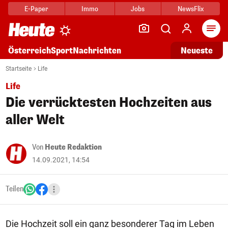
E-Paper
Immo
Jobs
NewsFlix
Arti
Österreich
Sport
Nachrichten
Neueste
Startseite
Life
Life
Die verrücktesten Hochzeiten aus
aller Welt
Von
Heute Redaktion
14.09.2021, 14:54
Teilen
Die Hochzeit soll ein ganz besonderer Tag im Leben