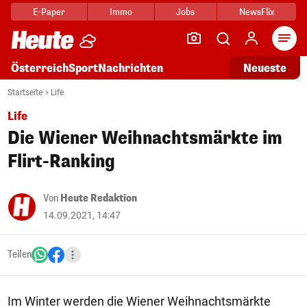
E-Paper
Immo
Jobs
NewsFlix
Arti
Österreich
Sport
Nachrichten
Neueste
Startseite
Life
Life
Die Wiener Weihnachtsmärkte im
Flirt-Ranking
Von
Heute Redaktion
14.09.2021, 14:47
Teilen
Im Winter werden die Wiener Weihnachtsmärkte