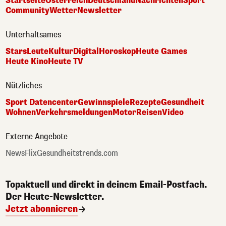
Startseite
Österreich
Deutschland
Nachrichten
Sport
Community
Wetter
Newsletter
Unterhaltsames
Stars
Leute
Kultur
Digital
Horoskop
Heute Games
Heute Kino
Heute TV
Nützliches
Sport Datencenter
Gewinnspiele
Rezepte
Gesundheit
Wohnen
Verkehrsmeldungen
Motor
Reisen
Video
Externe Angebote
NewsFlix
Gesundheitstrends.com
Topaktuell und direkt in deinem Email-Postfach.
Der Heute-Newsletter.
Jetzt abonnieren