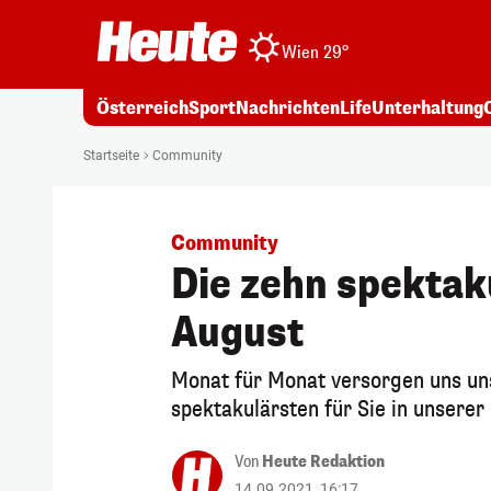
Wien 29°
Österreich
Sport
Nachrichten
Life
Unterhaltung
Startseite
Community
Community
Die zehn spektak
August
Monat für Monat versorgen uns uns
spektakulärsten für Sie in unsere
Von
Heute Redaktion
14.09.2021, 16:17