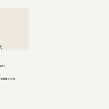
ote
ends.com