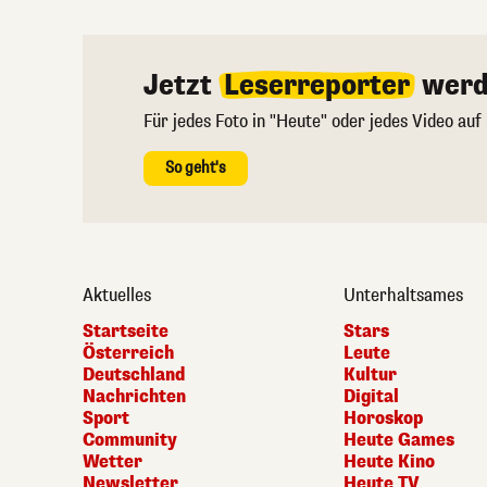
Jetzt
Leserreporter
werd
Für jedes Foto in "Heute" oder jedes Video auf
So geht's
Aktuelles
Unterhaltsames
Startseite
Stars
Österreich
Leute
Deutschland
Kultur
Nachrichten
Digital
Sport
Horoskop
Community
Heute Games
Wetter
Heute Kino
Newsletter
Heute TV