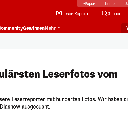
E-Paper
Immo
J
Leser-Reporter
Suchen
Community
Gewinnen
Mehr
ulärsten Leserfotos vom
ere Leserreporter mit hunderten Fotos. Wir haben d
r Diashow ausgesucht.