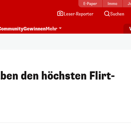
E-Paper
Immo
J
Leser-Reporter
Suchen
Community
Gewinnen
Mehr
ben den höchsten Flirt-