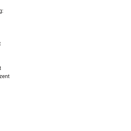
g:
t
t
zent