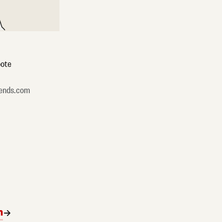
ote
ends.com
n