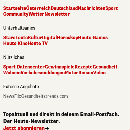
Startseite
Österreich
Deutschland
Nachrichten
Sport
Community
Wetter
Newsletter
Unterhaltsames
Stars
Leute
Kultur
Digital
Horoskop
Heute Games
Heute Kino
Heute TV
Nützliches
Sport Datencenter
Gewinnspiele
Rezepte
Gesundheit
Wohnen
Verkehrsmeldungen
Motor
Reisen
Video
Externe Angebote
NewsFlix
Gesundheitstrends.com
Topaktuell und direkt in deinem Email-Postfach.
Der Heute-Newsletter.
Jetzt abonnieren