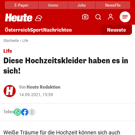
E-Paper
Immo
Jobs
NewsFlix
Arti
Österreich
Sport
Nachrichten
Neueste
Startseite
Life
Life
Diese Hochzeitskleider haben es in
sich!
Von
Heute Redaktion
14.09.2021, 15:59
Teilen
Weiße Träume für die Hochzeit können sich auch