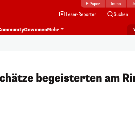
E-Paper
Immo
J
Leser-Reporter
Suchen
Community
Gewinnen
Mehr
chätze begeisterten am Ri