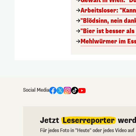
Gewalt in Wien: "Du
Arbeitsloser: "Kan
"Blödsinn, nein da
"Bier ist besser al
Mehlwürmer im Esse
Social Media
Jetzt
Leserreporter
werd
Für jedes Foto in "Heute" oder jedes Video auf