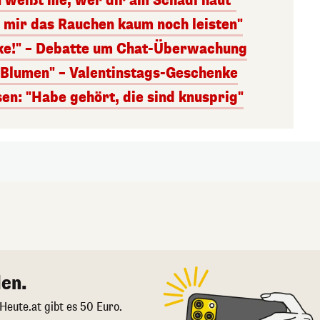
 weißt nie, wer dir am Schädl haut"
n mir das Rauchen kaum noch leisten"
nke!" – Debatte um Chat-Überwachung
s Blumen" – Valentinstags-Geschenke
n: "Habe gehört, die sind knusprig"
en.
 Heute.at gibt es 50 Euro.