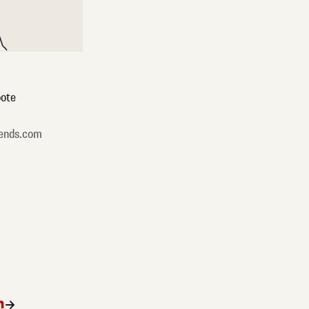
ote
ends.com
n