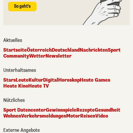
So geht's
Aktuelles
Startseite
Österreich
Deutschland
Nachrichten
Sport
Community
Wetter
Newsletter
Unterhaltsames
Stars
Leute
Kultur
Digital
Horoskop
Heute Games
Heute Kino
Heute TV
Nützliches
Sport Datencenter
Gewinnspiele
Rezepte
Gesundheit
Wohnen
Verkehrsmeldungen
Motor
Reisen
Video
Externe Angebote