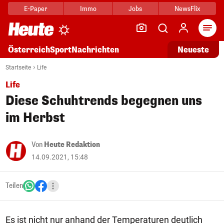
E-Paper
Immo
Jobs
NewsFlix
Arti
Österreich
Sport
Nachrichten
Neueste
Startseite
Life
Life
Diese Schuhtrends begegnen uns
im Herbst
Von
Heute Redaktion
14.09.2021, 15:48
Teilen
Es ist nicht nur anhand der Temperaturen deutlich