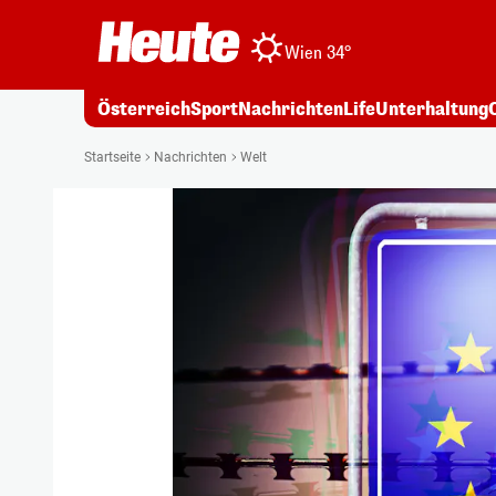
Wien 34°
Österreich
Sport
Nachrichten
Life
Unterhaltung
Startseite
Nachrichten
Welt