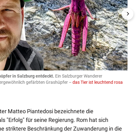
üpfer in Salzburg entdeckt.
Ein Salzburger Wanderer
05.08
ußergewöhnlich gefärbten Grashüpfer –
das Tier ist leuchtend rosa
schlie
APA-Imag
ster Matteo Piantedosi bezeichnete die
als "Erfolg" für seine Regierung. Rom hat sich
eine striktere Beschränkung der Zuwanderung in die