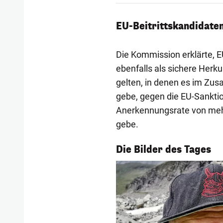
EU-Beitrittskandidaten
Die Kommission erklärte, E
ebenfalls als sichere Her
gelten, in denen es im Zu
gebe, gegen die EU-Sankti
Anerkennungsrate von mehr
gebe.
1/54
Die Bilder des Tages