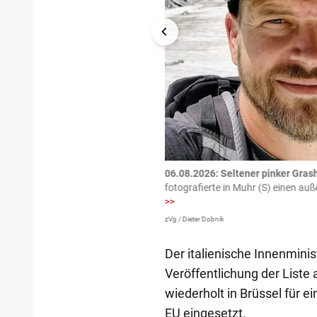
tzte.
Zu einem tragischen
06.08.2026: Seltener pinker Grash
igen gekommen.
Bei einem Frontal-
fotografierte in Muhr (S) einen a
>>
zVg / Dieter Dobnik
Der italienische Innenmini
Veröffentlichung der Liste 
wiederholt in Brüssel für 
EU eingesetzt.