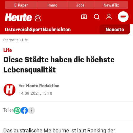
E-Paper
Immo
Jobs
NewsFlix
Arti
Österreich
Sport
Nachrichten
Neueste
Startseite
Life
Life
Diese Städte haben die höchste
Lebensqualität
Von
Heute Redaktion
14.09.2021, 13:18
Teilen
Das australische Melbourne ist laut Ranking der