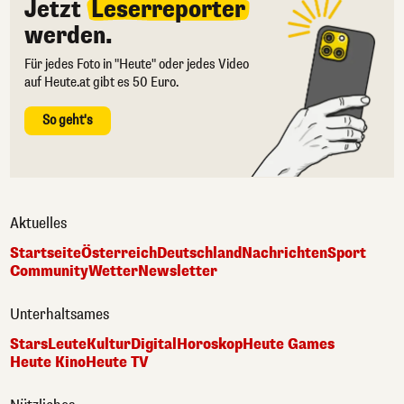
Jetzt
Leserreporter
werden.
Für jedes Foto in "Heute" oder jedes Video
auf Heute.at gibt es 50 Euro.
So geht's
Aktuelles
Startseite
Österreich
Deutschland
Nachrichten
Sport
Community
Wetter
Newsletter
Unterhaltsames
Stars
Leute
Kultur
Digital
Horoskop
Heute Games
Heute Kino
Heute TV