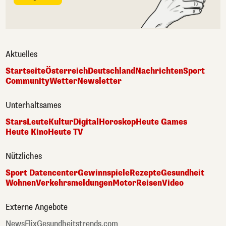
Aktuelles
Startseite
Österreich
Deutschland
Nachrichten
Sport
Community
Wetter
Newsletter
Unterhaltsames
Stars
Leute
Kultur
Digital
Horoskop
Heute Games
Heute Kino
Heute TV
Nützliches
Sport Datencenter
Gewinnspiele
Rezepte
Gesundheit
Wohnen
Verkehrsmeldungen
Motor
Reisen
Video
Externe Angebote
NewsFlix
Gesundheitstrends.com