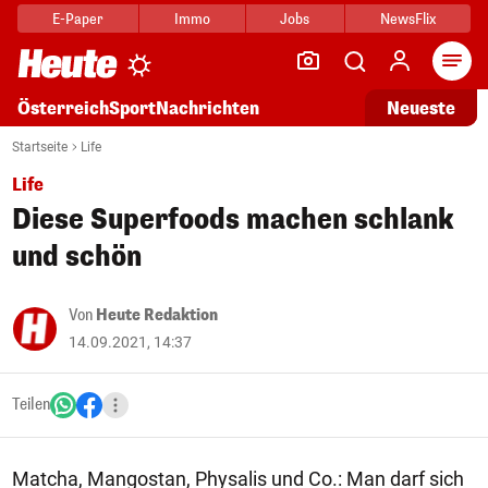
E-Paper
Immo
Jobs
NewsFlix
Arti
Österreich
Sport
Nachrichten
Neueste
Startseite
Life
Life
Diese Superfoods machen schlank
und schön
Von
Heute Redaktion
14.09.2021, 14:37
Teilen
Matcha, Mangostan, Physalis und Co.: Man darf sich