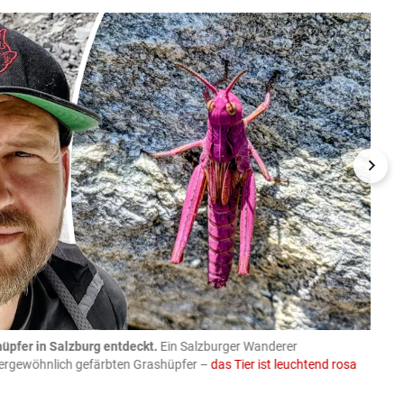
üpfer in Salzburg entdeckt.
Ein Salzburger Wanderer
05.08
ußergewöhnlich gefärbten Grashüpfer –
das Tier ist leuchtend rosa
schlie
APA-Imag