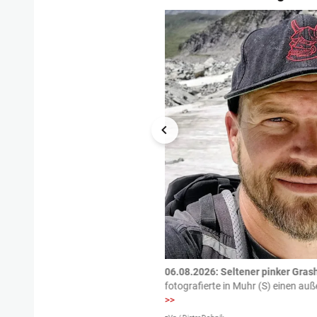
tzte.
Zu einem tragischen
06.08.2026: Seltener pinker Grash
igen gekommen.
Bei einem Frontal-
fotografierte in Muhr (S) einen a
>>