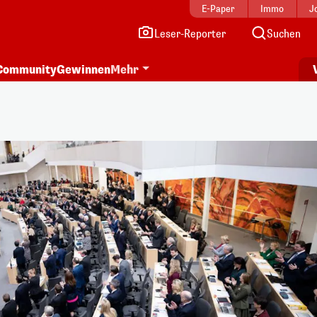
E-Paper
Immo
J
Leser-Reporter
Suchen
Community
Gewinnen
Mehr