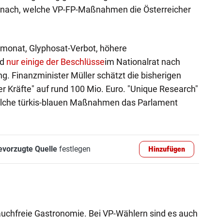
te nach, welche VP-FP-Maßnahmen die Österreicher
monat, Glyphosat-Verbot, höhere
nd
nur einige der Beschlüsse
im Nationalrat nach
g. Finanzminister Müller schätzt die bisherigen
er Kräfte" auf rund 100 Mio. Euro. "Unique Research"
welche türkis-blauen Maßnahmen das Parlament
evorzugte Quelle
festlegen
Hinzufügen
auchfreie Gastronomie. Bei VP-Wählern sind es auch