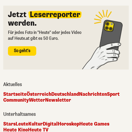
Jetzt
Leserreporter
werden.
Für jedes Foto in "Heute" oder jedes Video
auf Heute.at gibt es 50 Euro.
So geht's
Aktuelles
Startseite
Österreich
Deutschland
Nachrichten
Sport
Community
Wetter
Newsletter
Unterhaltsames
Stars
Leute
Kultur
Digital
Horoskop
Heute Games
Heute Kino
Heute TV