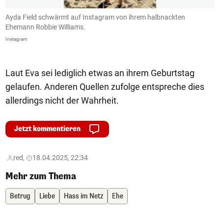
r
Ayda Field schwärmt auf Instagram von ihrem halbnackten
S
Ehemann Robbie Williams.
i
Instagram
In
Laut Eva sei lediglich etwas an ihrem Geburtstag
gelaufen. Anderen Quellen zufolge entspreche dies
allerdings nicht der Wahrheit.
Jetzt kommentieren
red,
18.04.2025, 22:34
Mehr zum Thema
Betrug
Liebe
Hass im Netz
Ehe