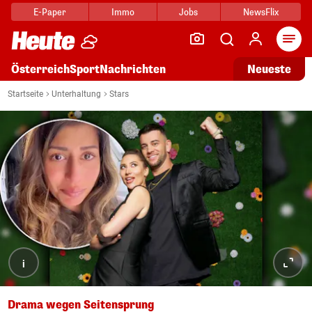
E-Paper
Immo
Jobs
NewsFlix
Arti
Österreich
Sport
Nachrichten
Neueste
Startseite
Unterhaltung
Stars
i
Drama wegen Seitensprung