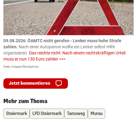
09.08.2026: ÖAMTC nicht gerufen - Lenker muss hohe Strafe
0
en
zahlen.
Nach einer Autopanne wollte ein Lenker selbst Hilfe
H
organisieren.
Das reichte nicht: Nach einem rechtskräftigen Urteil
u
muss er nun 130 Euro zahlen >>>
m
Getty Images/iStockphoto
Fa
Jetzt kommentieren
Mehr zum Thema
Steiermark
LPD Steiermark
Tamsweg
Murau