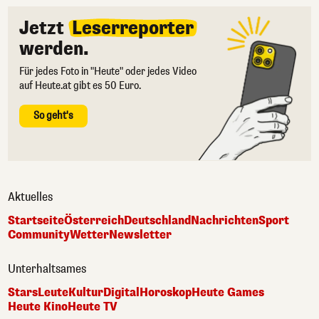
Jetzt
Leserreporter
werden.
Für jedes Foto in "Heute" oder jedes Video
auf Heute.at gibt es 50 Euro.
So geht's
Aktuelles
Startseite
Österreich
Deutschland
Nachrichten
Sport
Community
Wetter
Newsletter
Unterhaltsames
Stars
Leute
Kultur
Digital
Horoskop
Heute Games
Heute Kino
Heute TV