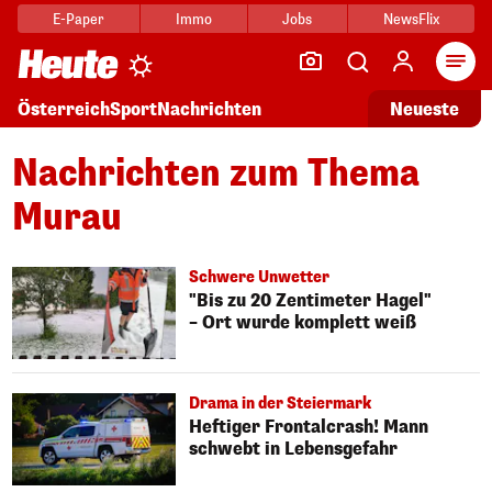
E-Paper
Immo
Jobs
NewsFlix
Arti
Österreich
Sport
Nachrichten
Neueste
Nachrichten zum Thema
Murau
Schwere Unwetter
"Bis zu 20 Zentimeter Hagel"
– Ort wurde komplett weiß
Drama in der Steiermark
Heftiger Frontalcrash! Mann
schwebt in Lebensgefahr