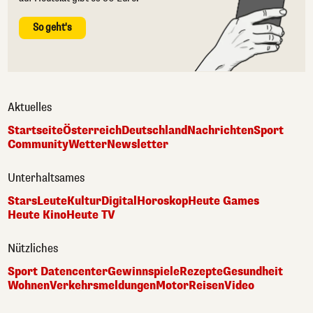
So geht's
Aktuelles
Startseite
Österreich
Deutschland
Nachrichten
Sport
Community
Wetter
Newsletter
Unterhaltsames
Stars
Leute
Kultur
Digital
Horoskop
Heute Games
Heute Kino
Heute TV
Nützliches
Sport Datencenter
Gewinnspiele
Rezepte
Gesundheit
Wohnen
Verkehrsmeldungen
Motor
Reisen
Video