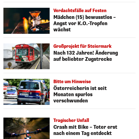
Verdachtsfälle auf Festen
Mädchen (15) bewusstlos –
Angst vor K.O.-Tropfen
wächst
Großprojekt für Steiermark
Nach 132 Jahren! Änderung
auf beliebter Zugstrecke
Bitte um Hinweise
Österreicherin ist seit
Monaten spurlos
verschwunden
Tragischer Unfall
Crash mit Bike – Toter erst
nach einem Tag entdeckt