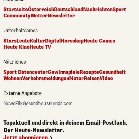
Startseite
Österreich
Deutschland
Nachrichten
Sport
Community
Wetter
Newsletter
Unterhaltsames
Stars
Leute
Kultur
Digital
Horoskop
Heute Games
Heute Kino
Heute TV
Nützliches
Sport Datencenter
Gewinnspiele
Rezepte
Gesundheit
Wohnen
Verkehrsmeldungen
Motor
Reisen
Video
Externe Angebote
NewsFlix
Gesundheitstrends.com
Topaktuell und direkt in deinem Email-Postfach.
Der Heute-Newsletter.
Jetzt abonnieren