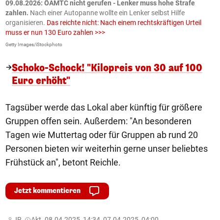
09.08.2026: ÖAMTC nicht gerufen - Lenker muss hohe Strafe
0
en
zahlen.
Nach einer Autopanne wollte ein Lenker selbst Hilfe
H
organisieren.
Das reichte nicht: Nach einem rechtskräftigen Urteil
u
muss er nun 130 Euro zahlen >>>
m
Getty Images/iStockphoto
Fa
Schoko-Schock! "Kilopreis von 30 auf 100
Euro erhöht"
Tagsüber werde das Lokal aber künftig für größere
Gruppen offen sein. Außerdem: "An besonderen
Tagen wie Muttertag oder für Gruppen ab rund 20
Personen bieten wir weiterhin gerne unser beliebtes
Frühstück an", betont Reichle.
Jetzt kommentieren
JR,
Akt. 08.04.2025, 14:34, 07.04.2025, 04:00