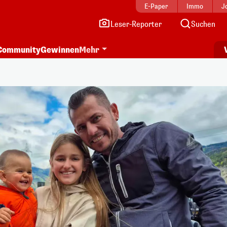
E-Paper
Immo
J
Leser-Reporter
Suchen
Community
Gewinnen
Mehr