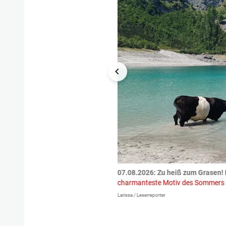
tzte.
Zu einem tragischen
07.08.2026: Zu heiß zum Grasen! 
igen gekommen.
Bei einem Frontal-
charmanteste Motiv des Sommers
Larissa / Leserreporter