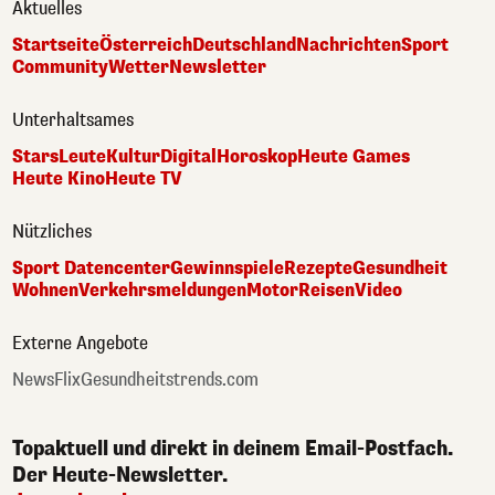
Aktuelles
Startseite
Österreich
Deutschland
Nachrichten
Sport
Community
Wetter
Newsletter
Unterhaltsames
Stars
Leute
Kultur
Digital
Horoskop
Heute Games
Heute Kino
Heute TV
Nützliches
Sport Datencenter
Gewinnspiele
Rezepte
Gesundheit
Wohnen
Verkehrsmeldungen
Motor
Reisen
Video
Externe Angebote
NewsFlix
Gesundheitstrends.com
Topaktuell und direkt in deinem Email-Postfach.
Der Heute-Newsletter.