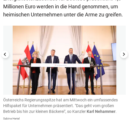
Millionen Euro werden in die Hand genommen, um
heimischen Unternehmen unter die Arme zu greifen.
1/5
Österreichs Regierungsspitze hat am Mittwoch ein umfassendes
I
Hilfspaket für Unternehmen präsentiert. "Das geht vom großen
f
Betrieb bis hin zur kleinen Bäckerei", so Kanzler
Karl Nehammer
.
M
Sabine Hertel
Sa