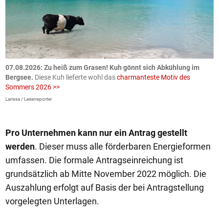
ch
07.08.2026: Zu heiß zum Grasen! Kuh gönnt sich Abkühlung im
0
Bergsee.
Diese Kuh lieferte wohl das
charmanteste Motiv des
S
Sommers 2026 >>
a
>
Larissa / Leserreporter
zV
Pro Unternehmen kann nur ein Antrag gestellt
werden
. Dieser muss alle förderbaren Energieformen
umfassen. Die formale Antragseinreichung ist
grundsätzlich ab Mitte November 2022 möglich. Die
Auszahlung erfolgt auf Basis der bei Antragstellung
vorgelegten Unterlagen.