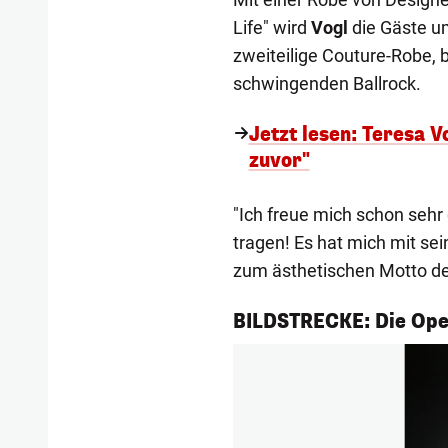
Life" wird
Vogl
die Gäste um
zweiteilige Couture-Robe,
schwingenden Ballrock.
Jetzt lesen: Teresa V
zuvor"
"Ich freue mich schon sehr
tragen! Es hat mich mit sei
zum ästhetischen Motto des
1/5
BILDSTRECKE: Die Ope