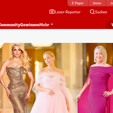
E-Paper
Immo
J
Leser-Reporter
Suchen
Community
Gewinnen
Mehr