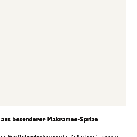
k aus besonderer Makramee-Spitze
erin
Eva Poleschinksi
aus der Kollektion "Flower of