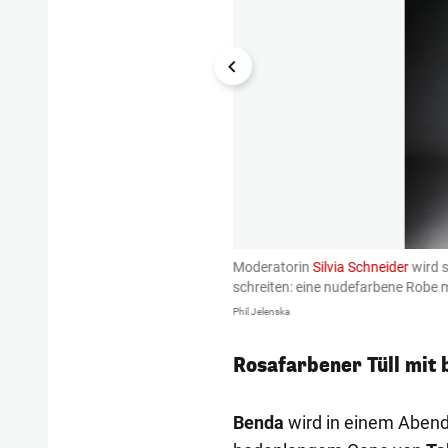
o Niko bezaubern.
Moderatorin
Silvia Schneider
wird s
schreiten: eine nudefarbene Robe m
Phil Jelenska
Rosafarbener Tüll mit
Benda
wird in einem Abendk