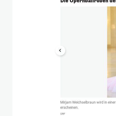
Die Opernballroben de
ischen Designerin Michel Mayer.
Mirjam Weichselbraun wird in eine
erscheinen.
ORF