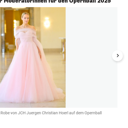
r Moderatorinnen für den Opernball 2025
r Robe von JCH Juergen Christian Hoerl auf dem Opernball
Teres
Opern
ORF