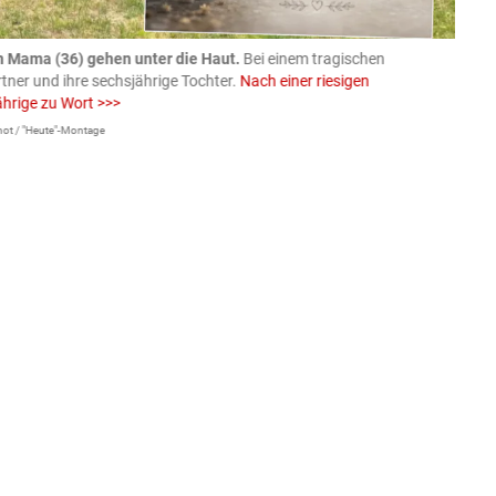
n Mama (36) gehen unter die Haut.
Bei einem tragischen
07.08
rtner und ihre sechsjährige Tochter.
Nach einer riesigen
charm
ährige zu Wort >>>
Larissa 
ot / "Heute"-Montage