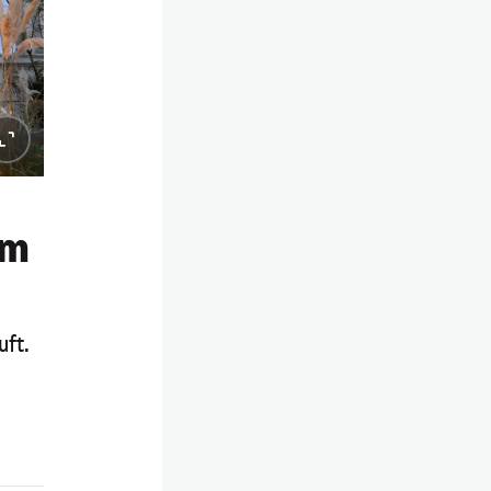
em
uft.