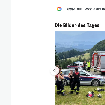
"Heute"
auf Google als
b
1/56
Die Bilder des Tages