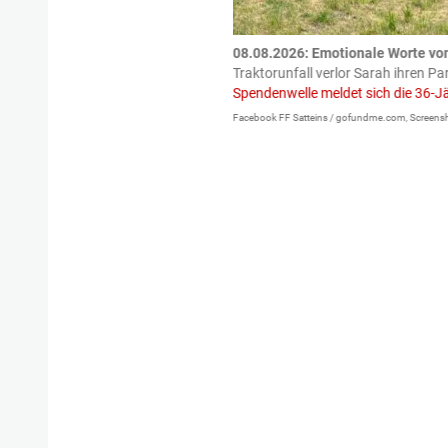
tzte.
Zu einem tragischen
08.08.2026: Emotionale Worte vo
igen gekommen.
Bei einem Frontal-
Traktorunfall verlor Sarah ihren Pa
Spendenwelle meldet sich die 36-J
Facebook FF Satteins / gofundme.com, Screensh