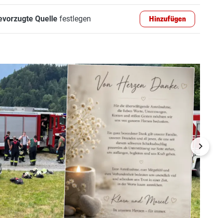
evorzugte Quelle
festlegen
Hinzufügen