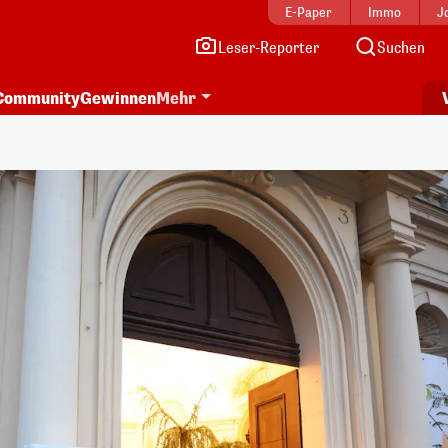
E-Paper
Immo
J
Leser-Reporter
Suchen
Community
Gewinnen
Mehr