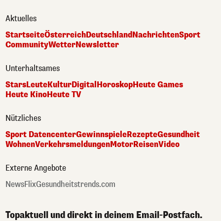
Aktuelles
Startseite
Österreich
Deutschland
Nachrichten
Sport
Community
Wetter
Newsletter
Unterhaltsames
Stars
Leute
Kultur
Digital
Horoskop
Heute Games
Heute Kino
Heute TV
Nützliches
Sport Datencenter
Gewinnspiele
Rezepte
Gesundheit
Wohnen
Verkehrsmeldungen
Motor
Reisen
Video
Externe Angebote
NewsFlix
Gesundheitstrends.com
Topaktuell und direkt in deinem Email-Postfach.