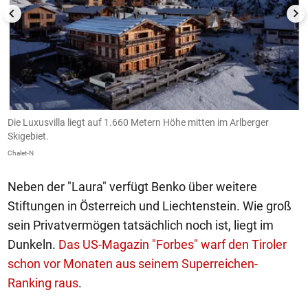
Die Luxusvilla liegt auf 1.660 Metern Höhe mitten im Arlberger
R
Skigebiet.
w
Chalet-N
Ch
Neben der "Laura" verfügt Benko über weitere
Stiftungen in Österreich und Liechtenstein. Wie groß
sein Privatvermögen tatsächlich noch ist, liegt im
Dunkeln.
Das US-Magazin "Forbes" warf den Tiroler
schon vor Monaten aus seinem Superreichen-
Ranking raus
.