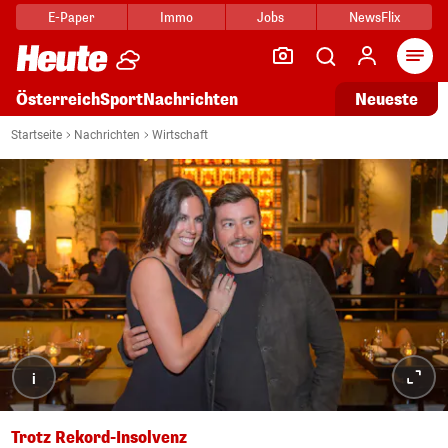
E-Paper
Immo
Jobs
NewsFlix
Arti
Österreich
Sport
Nachrichten
Neueste
Startseite
Nachrichten
Wirtschaft
i
Trotz Rekord-Insolvenz