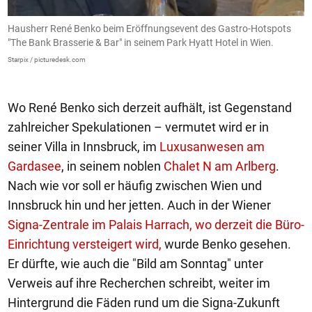
Hausherr René Benko beim Eröffnungsevent des Gastro-Hotspots
M
"The Bank Brasserie & Bar" in seinem Park Hyatt Hotel in Wien.
B
Starpix / picturedesk.com
Vi
Wo René Benko sich derzeit aufhält, ist Gegenstand
zahlreicher Spekulationen – vermutet wird er in
seiner Villa in Innsbruck, im
Luxusanwesen am
Gardasee
, in seinem noblen
Chalet N am Arlberg
.
Nach wie vor soll er häufig zwischen Wien und
Innsbruck hin und her jetten. Auch in der Wiener
Signa-Zentrale im Palais Harrach, wo derzeit die Büro-
Einrichtung versteigert wird,
wurde Benko gesehen.
Er dürfte, wie auch die "Bild am Sonntag" unter
Verweis auf ihre Recherchen schreibt, weiter im
Hintergrund die Fäden rund um die Signa-Zukunft