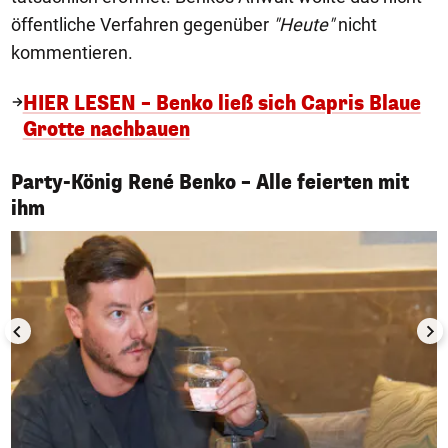
öffentliche Verfahren gegenüber
"Heute"
nicht
kommentieren.
HIER LESEN – Benko ließ sich Capris Blaue
Grotte nachbauen
Party-König René Benko – Alle feierten mit
1/32
ihm