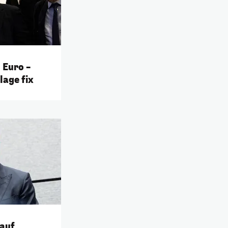
 Euro –
age fix
 auf