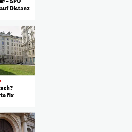
er – SPÖ
 auf Distanz
n
tsch?
te fix