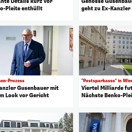
ante Details kurz vor
Genosse Gusenbau
o-Pleite enthüllt
geht zu Ex-Kanzler
onen-Prozess
"Postsparkasse" in Wie
anzler Gusenbauer mit
Viertel Milliarde fu
m Look vor Gericht
Nächste Benko-Plei