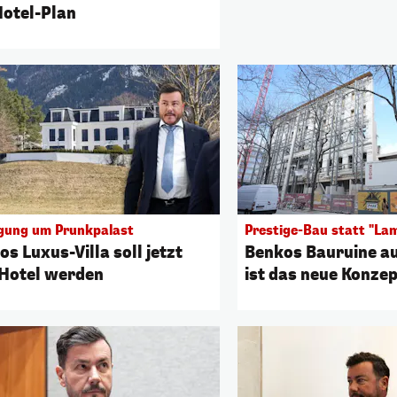
Hotel-Plan
gung um Prunkpalast
Prestige-Bau statt "La
s Luxus-Villa soll jetzt
Benkos Bauruine a
Hotel werden
ist das neue Konzep