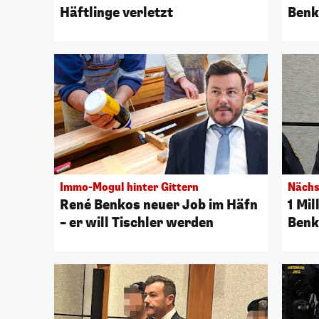
Häftlinge verletzt
Benk
Immo-Mogul hinter Gittern
Nächs
René Benkos neuer Job im Häfn
1 Mi
– er will Tischler werden
Benk