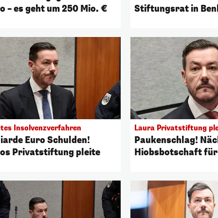
o – es geht um 250 Mio. €
Stiftungsrat in Be
tes Insolvenzverfahren
Laura Privatstiftung ple
lliarde Euro Schulden!
Paukenschlag! Näc
os Privatstiftung pleite
Hiobsbotschaft fü