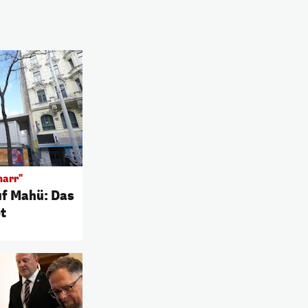
marr"
uf Mahü: Das
t