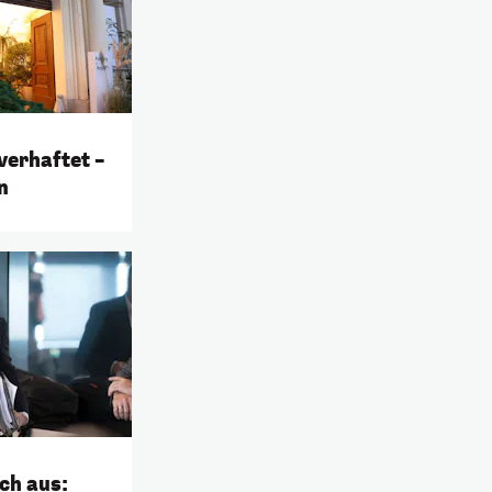
erhaftet –
n
ch aus: