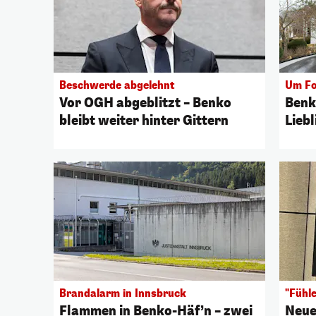
Beschwerde abgelehnt
Um Fo
Vor OGH abgeblitzt – Benko
Benk
bleibt weiter hinter Gittern
Lieb
Brandalarm in Innsbruck
"Fühl
Flammen in Benko-Häf’n – zwei
Neue