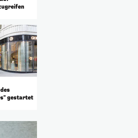
zugreifen
 des
s" gestartet