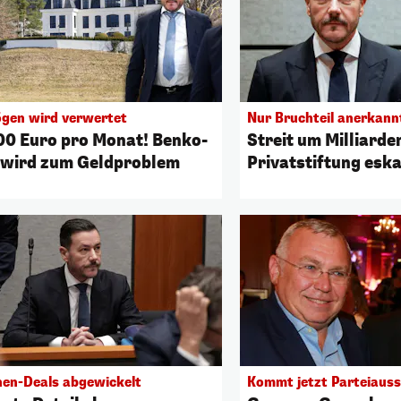
gen wird verwertet
Nur Bruchteil anerkann
00 Euro pro Monat! Benko-
Streit um Milliarde
a wird zum Geldproblem
Privatstiftung eska
onen-Deals abgewickelt
Kommt jetzt Parteiauss