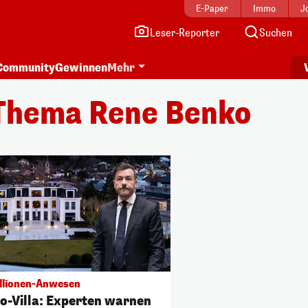
E-Paper
Immo
J
Leser-Reporter
Suchen
Community
Gewinnen
Mehr
Thema Rene Benko
llionen-Anwesen
o-Villa: Experten warnen