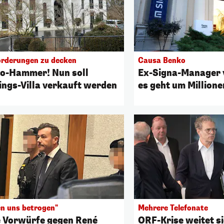
rderungen zu decken
Causa Benko
o-Hammer! Nun soll
Ex-Signa-Manager v
lings-Villa verkauft werden
es geht um Millione
en uns betrogen"
Mehrere Telefonate
 Vorwürfe gegen René
ORF-Krise weitet si