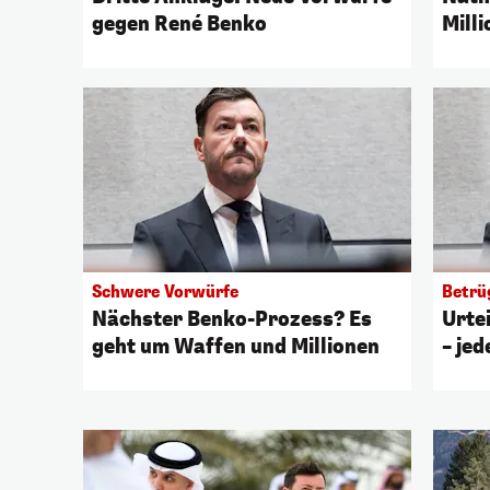
gegen René Benko
Mill
Schwere Vorwürfe
Betrü
Nächster Benko-Prozess? Es
Urte
geht um Waffen und Millionen
– jed