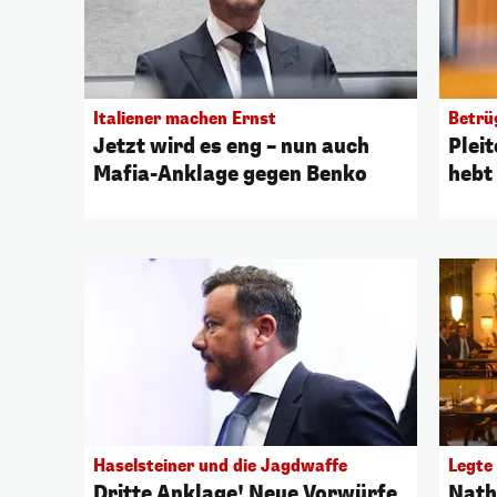
Italiener machen Ernst
Betrü
Jetzt wird es eng – nun auch
Plei
Mafia-Anklage gegen Benko
hebt
Haselsteiner und die Jagdwaffe
Legte
Dritte Anklage! Neue Vorwürfe
Nath