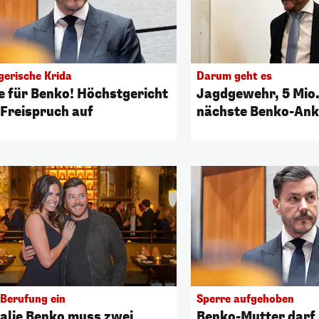
gerische Krida
Darum geht es
te für Benko! Höchstgericht
Jagdgewehr, 5 Mio.
 Freispruch auf
nächste Benko-Ankl
 Berufung ein
Sperre aufgehoben
alie Benko muss zwei
Benko-Mutter darf