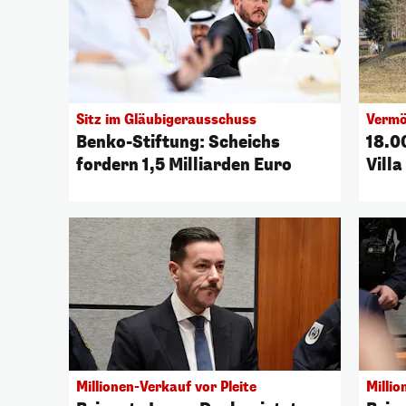
Sitz im Gläubigerausschuss
Vermö
Benko-Stiftung: Scheichs
18.0
fordern 1,5 Milliarden Euro
Vill
Millionen-Verkauf vor Pleite
Milli