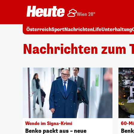
Wien 28°
Österreich
Sport
Nachrichten
Life
Unterhaltung
Nachrichten zum 
Wende im Signa-Krimi
60-Mi
Benko packt aus – neue
Benk