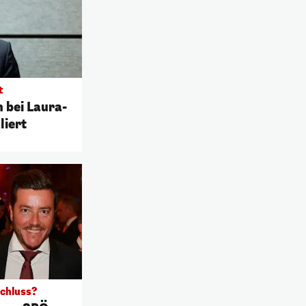
t
n bei Laura-
liert
chluss?