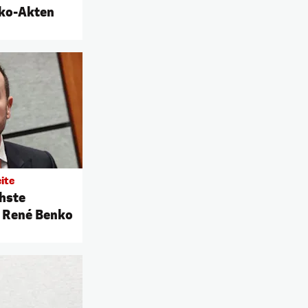
nko-Akten
ite
hste
r René Benko