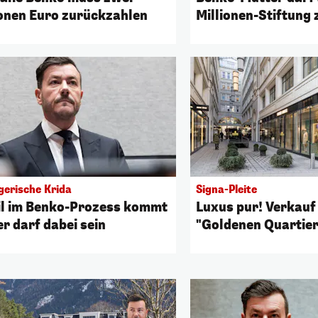
ionen Euro zurückzahlen
Millionen-Stiftung 
gerische Krida
Signa-Pleite
il im Benko-Prozess kommt
Luxus pur! Verkauf
er darf dabei sein
"Goldenen Quartier