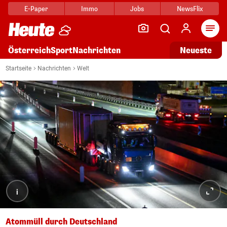
E-Paper
Immo
Jobs
NewsFlix
Arti
Österreich
Sport
Nachrichten
Neueste
Startseite
Nachrichten
Welt
i
Atommüll durch Deutschland