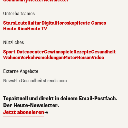
Unterhaltsames
Stars
Leute
Kultur
Digital
Horoskop
Heute Games
Heute Kino
Heute TV
Nützliches
Sport Datencenter
Gewinnspiele
Rezepte
Gesundheit
Wohnen
Verkehrsmeldungen
Motor
Reisen
Video
Externe Angebote
NewsFlix
Gesundheitstrends.com
Topaktuell und direkt in deinem Email-Postfach.
Der Heute-Newsletter.
Jetzt abonnieren