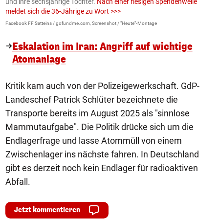
und ihre sechsjährige Tochter.
Nach einer riesigen Spendenwelle
S
meldet sich die 36-Jährige zu Wort >>>
La
Facebook FF Satteins / gofundme.com, Screenshot / "Heute"-Montage
Eskalation im Iran: Angriff auf wichtige
Atomanlage
Kritik kam auch von der Polizeigewerkschaft. GdP-
Landeschef Patrick Schlüter bezeichnete die
Transporte bereits im August 2025 als "sinnlose
Mammutaufgabe". Die Politik drücke sich um die
Endlagerfrage und lasse Atommüll von einem
Zwischenlager ins nächste fahren. In Deutschland
gibt es derzeit noch kein Endlager für radioaktiven
Abfall.
Jetzt kommentieren