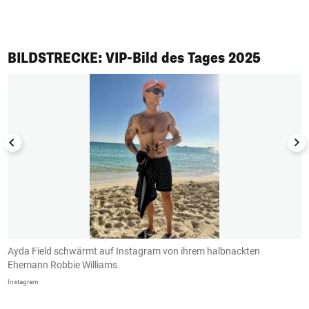
1/50
BILDSTRECKE: VIP-Bild des Tages 2025
r
Ayda Field schwärmt auf Instagram von ihrem halbnackten
S
Ehemann Robbie Williams.
i
Instagram
In