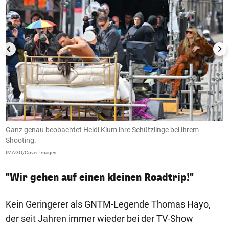
Ganz genau beobachtet Heidi Klum ihre Schützlinge bei ihrem
C
Shooting.
B
IMAGO/Cover-Images
IM
"Wir gehen auf einen kleinen Roadtrip!"
Kein Geringerer als GNTM-Legende Thomas Hayo,
der seit Jahren immer wieder bei der TV-Show