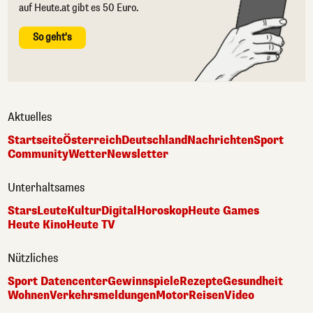
auf Heute.at gibt es 50 Euro.
So geht's
Aktuelles
Startseite
Österreich
Deutschland
Nachrichten
Sport
Community
Wetter
Newsletter
Unterhaltsames
Stars
Leute
Kultur
Digital
Horoskop
Heute Games
Heute Kino
Heute TV
Nützliches
Sport Datencenter
Gewinnspiele
Rezepte
Gesundheit
Wohnen
Verkehrsmeldungen
Motor
Reisen
Video