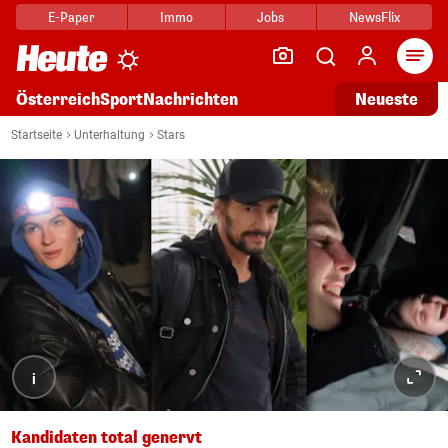
E-Paper
Immo
Jobs
NewsFlix
Arti
Österreich
Sport
Nachrichten
Neueste
Startseite
Unterhaltung
Stars
i
Kandidaten total genervt