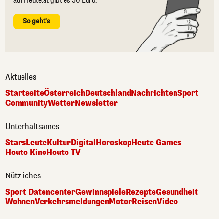
auf Heute.at gibt es 50 Euro.
So geht's
Aktuelles
Startseite
Österreich
Deutschland
Nachrichten
Sport
Community
Wetter
Newsletter
Unterhaltsames
Stars
Leute
Kultur
Digital
Horoskop
Heute Games
Heute Kino
Heute TV
Nützliches
Sport Datencenter
Gewinnspiele
Rezepte
Gesundheit
Wohnen
Verkehrsmeldungen
Motor
Reisen
Video