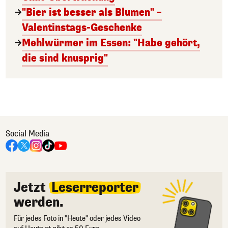
"Bier ist besser als Blumen" –
Valentinstags-Geschenke
Mehlwürmer im Essen: "Habe gehört,
die sind knusprig"
Social Media
Jetzt
Leserreporter
werden.
Für jedes Foto in "Heute" oder jedes Video