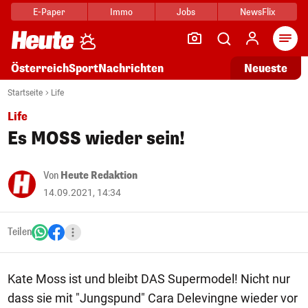
E-Paper
Immo
Jobs
NewsFlix
Arti
Österreich
Sport
Nachrichten
Neueste
Startseite
Life
Life
Es MOSS wieder sein!
Von
Heute Redaktion
14.09.2021, 14:34
Teilen
Kate Moss ist und bleibt DAS Supermodel! Nicht nur
dass sie mit "Jungspund" Cara Delevingne wieder vor