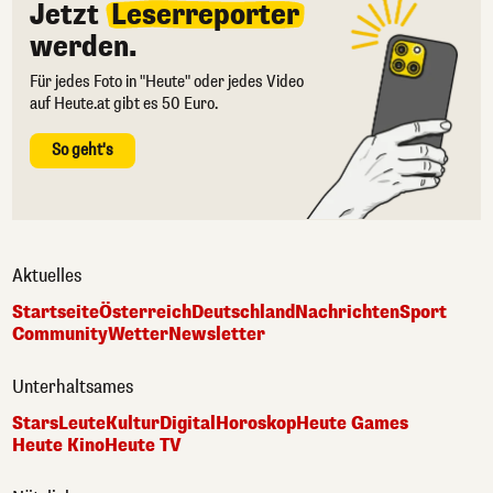
Jetzt
Leserreporter
werden.
Für jedes Foto in "Heute" oder jedes Video
auf Heute.at gibt es 50 Euro.
So geht's
Aktuelles
Startseite
Österreich
Deutschland
Nachrichten
Sport
Community
Wetter
Newsletter
Unterhaltsames
Stars
Leute
Kultur
Digital
Horoskop
Heute Games
Heute Kino
Heute TV