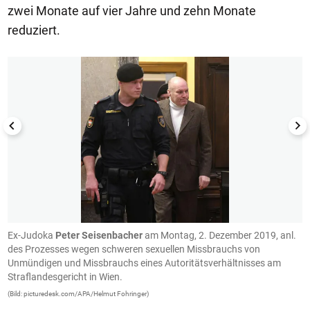
zwei Monate auf vier Jahre und zehn Monate
reduziert.
1/9
.
Ex-Judoka
Peter Seisenbacher
am Montag, 2. Dezember 2019, anl.
E
des Prozesses wegen schweren sexuellen Missbrauchs von
d
Unmündigen und Missbrauchs eines Autoritätsverhältnisses am
U
Straflandesgericht in Wien.
S
(Bild: picturedesk.com/APA/Helmut Fohringer)
(B