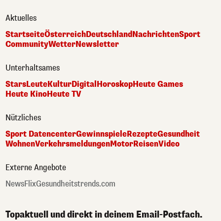
Aktuelles
Startseite
Österreich
Deutschland
Nachrichten
Sport
Community
Wetter
Newsletter
Unterhaltsames
Stars
Leute
Kultur
Digital
Horoskop
Heute Games
Heute Kino
Heute TV
Nützliches
Sport Datencenter
Gewinnspiele
Rezepte
Gesundheit
Wohnen
Verkehrsmeldungen
Motor
Reisen
Video
Externe Angebote
NewsFlix
Gesundheitstrends.com
Topaktuell und direkt in deinem Email-Postfach.