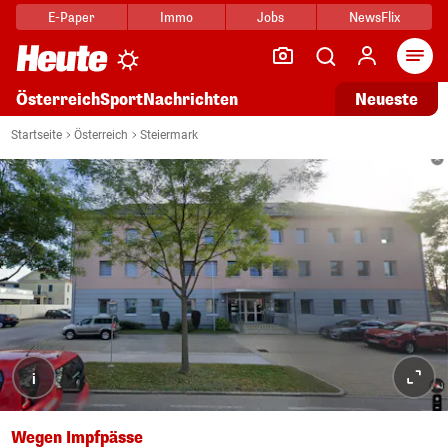
E-Paper
Immo
Jobs
NewsFlix
Arti
Österreich
Sport
Nachrichten
Neueste
Startseite
Österreich
Steiermark
i
Wegen Impfpässe