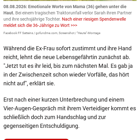
m
08.08.2026: Emotionale Worte von Mama (36) gehen unter die
0
Haut.
Bei einem tragischen Traktorunfall verlor Sarah ihren Partner
B
und ihre sechsjährige Tochter.
Nach einer riesigen Spendenwelle
S
meldet sich die 36-Jährige zu Wort >>>
La
Facebook FF Satteins / gofundme.com, Screenshot / "Heute"-Montage
Während die Ex-Frau sofort zustimmt und ihre Hand
reicht, lehnt die neue Lebensgefährtin zunächst ab.
"Jetzt tut es ihr leid, bis zum nächsten Mal. Es gab ja
in der Zwischenzeit schon wieder Vorfälle, das hört
nicht auf", erklärt sie.
Erst nach einer kurzen Unterbrechung und einem
Vier-Augen-Gespräch mit ihrem Verteidiger kommt es
schließlich doch zum Handschlag und zur
gegenseitigen Entschuldigung.