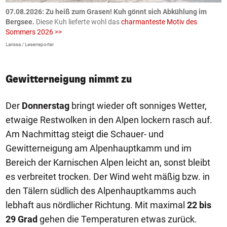
ch
07.08.2026: Zu heiß zum Grasen! Kuh gönnt sich Abkühlung im
0
Bergsee.
Diese Kuh lieferte wohl das
charmanteste Motiv des
S
Sommers 2026 >>
a
>
Larissa / Leserreporter
zV
Gewitterneigung nimmt zu
Der
Donnerstag
bringt wieder oft sonniges Wetter,
etwaige Restwolken in den Alpen lockern rasch auf.
Am Nachmittag steigt die Schauer- und
Gewitterneigung am Alpenhauptkamm und im
Bereich der Karnischen Alpen leicht an, sonst bleibt
es verbreitet trocken. Der Wind weht mäßig bzw. in
den Tälern südlich des Alpenhauptkamms auch
lebhaft aus nördlicher Richtung. Mit maximal
22 bis
29 Grad
gehen die Temperaturen etwas zurück.