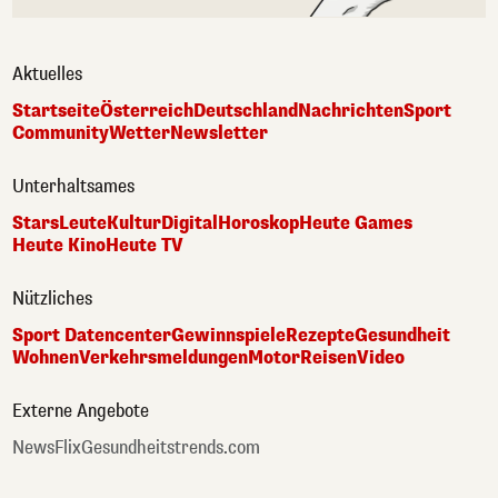
Aktuelles
Startseite
Österreich
Deutschland
Nachrichten
Sport
Community
Wetter
Newsletter
Unterhaltsames
Stars
Leute
Kultur
Digital
Horoskop
Heute Games
Heute Kino
Heute TV
Nützliches
Sport Datencenter
Gewinnspiele
Rezepte
Gesundheit
Wohnen
Verkehrsmeldungen
Motor
Reisen
Video
Externe Angebote
NewsFlix
Gesundheitstrends.com