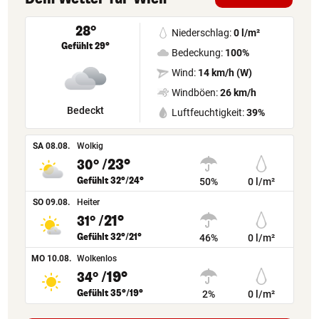
28°
Niederschlag:
0 l/m²
Gefühlt 29°
Bedeckung:
100%
Wind:
14 km/h (W)
Windböen:
26 km/h
Bedeckt
Luftfeuchtigkeit:
39%
SA 08.08.
Wolkig
/23°
30°
Gefühlt 32°/24°
50%
0 l/m²
SO 09.08.
Heiter
/21°
31°
Gefühlt 32°/21°
46%
0 l/m²
MO 10.08.
Wolkenlos
/19°
34°
Gefühlt 35°/19°
2%
0 l/m²