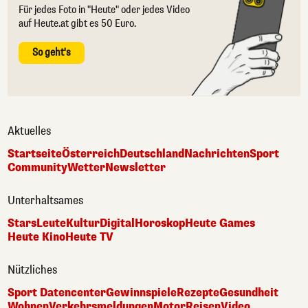
Für jedes Foto in "Heute" oder jedes Video
auf Heute.at gibt es 50 Euro.
So geht's
Aktuelles
Startseite
Österreich
Deutschland
Nachrichten
Sport
Community
Wetter
Newsletter
Unterhaltsames
Stars
Leute
Kultur
Digital
Horoskop
Heute Games
Heute Kino
Heute TV
Nützliches
Sport Datencenter
Gewinnspiele
Rezepte
Gesundheit
Wohnen
Verkehrsmeldungen
Motor
Reisen
Video