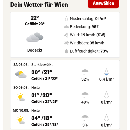
Auswählen
Dein Wetter
für
Wien
22°
Niederschlag:
0 l/m²
Gefühlt 23°
Bedeckung:
95%
Wind:
19 km/h (SW)
Windböen:
35 km/h
Bedeckt
Luftfeuchtigkeit:
73%
SA 08.08.
Stark bewölkt
/21°
30°
Gefühlt 31°/22°
52%
0.4 l/m²
SO 09.08.
Heiter
/20°
31°
Gefühlt 32°/21°
48%
0 l/m²
MO 10.08.
Heiter
/18°
34°
Gefühlt 35°/18°
3%
0 l/m²