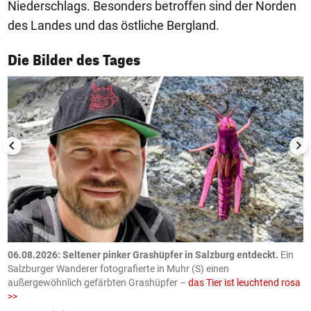
Niederschlags. Besonders betroffen sind der Norden
des Landes und das östliche Bergland.
1/50
Die Bilder des Tages
06.08.2026: Seltener pinker Grashüpfer in Salzburg entdeckt.
Ein
0
Salzburger Wanderer fotografierte in Muhr (S) einen
S
außergewöhnlich gefärbten Grashüpfer –
das Tier ist leuchtend rosa
U
>>
AP