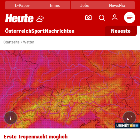
E-Paper
Immo
Jobs
NewsFlix
Arti
Österreich
Sport
Nachrichten
Neueste
Startseite
Wetter
i
Erste Tropennacht möglich