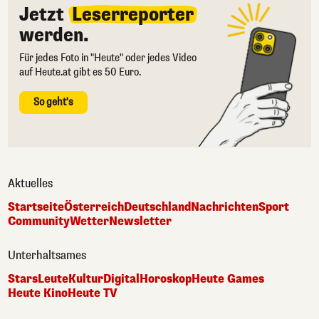
Jetzt
Leserreporter
werden.
Für jedes Foto in "Heute" oder jedes Video
auf Heute.at gibt es 50 Euro.
So geht's
Aktuelles
Startseite
Österreich
Deutschland
Nachrichten
Sport
Community
Wetter
Newsletter
Unterhaltsames
Stars
Leute
Kultur
Digital
Horoskop
Heute Games
Heute Kino
Heute TV