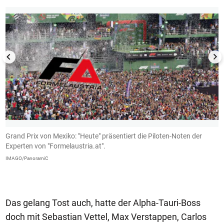
,
Grand Prix von Mexiko: "Heute" präsentiert die Piloten-Noten der
"
t
Experten von "Formelaustria.at".
Ö
ür
1
IMAGO/PanoramiC
d
Im
Das gelang Tost auch, hatte der Alpha-Tauri-Boss
doch mit Sebastian Vettel, Max Verstappen, Carlos