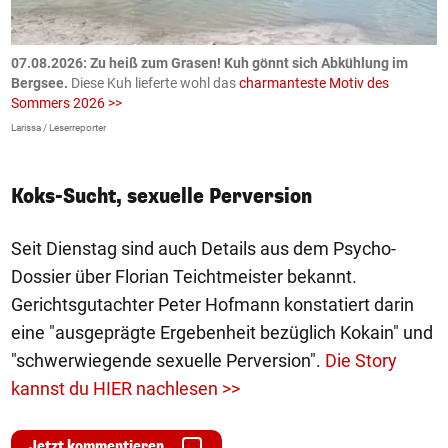
ch
07.08.2026: Zu heiß zum Grasen! Kuh gönnt sich Abkühlung im
0
Bergsee.
Diese Kuh lieferte wohl das
charmanteste Motiv des
S
Sommers 2026 >>
a
>
Larissa / Leserreporter
zV
Koks-Sucht, sexuelle Perversion
Seit Dienstag sind auch Details aus dem Psycho-
Dossier über Florian Teichtmeister bekannt.
Gerichtsgutachter Peter Hofmann konstatiert darin
eine "ausgeprägte Ergebenheit bezüglich Kokain" und
"schwerwiegende sexuelle Perversion".
Die Story
kannst du HIER nachlesen >>
Jetzt kommentieren