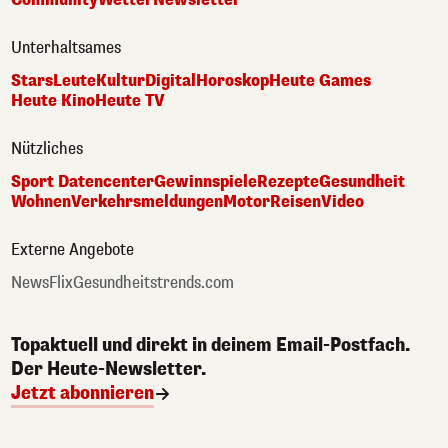
Unterhaltsames
Stars
Leute
Kultur
Digital
Horoskop
Heute Games
Heute Kino
Heute TV
Nützliches
Sport Datencenter
Gewinnspiele
Rezepte
Gesundheit
Wohnen
Verkehrsmeldungen
Motor
Reisen
Video
Externe Angebote
NewsFlix
Gesundheitstrends.com
Topaktuell und direkt in deinem Email-Postfach.
Der Heute-Newsletter.
Jetzt abonnieren