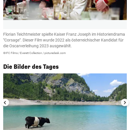
Florian Teichtmeister spielte Kaiser Franz Joseph im Historiendrama
F
f.
"Corsage". Dieser Film wurde 2022 als österreichischer Kandidat für
S
die Oscarverleihung 2023 ausgewählt.
F
©IFC Films / Everett Collection / picturedesk.com
Fe
1/50
Die Bilder des Tages