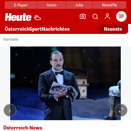
E-Paper
Immo
Jobs
NewsFlix
Arti
Österreich
Sport
Nachrichten
Neueste
Startseite
i
Österreich-News