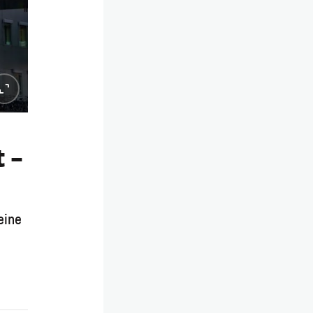
 –
eine