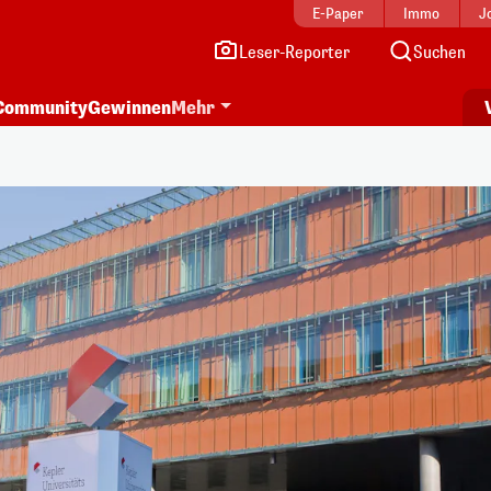
E-Paper
Immo
J
Leser-Reporter
Suchen
Community
Gewinnen
Mehr