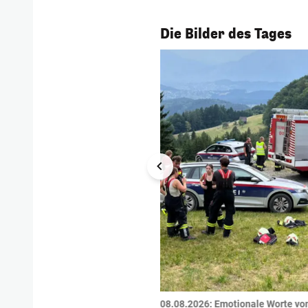
1/56
Die Bilder des Tages
tzte.
Zu einem tragischen
08.08.2026: Emotionale Worte vo