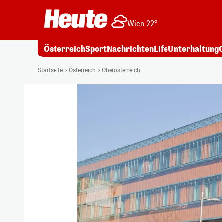
Wien 22°
Österreich
Sport
Nachrichten
Life
Unterhaltung
Startseite
Österreich
Oberösterreich