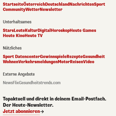
Startseite
Österreich
Deutschland
Nachrichten
Sport
Community
Wetter
Newsletter
Unterhaltsames
Stars
Leute
Kultur
Digital
Horoskop
Heute Games
Heute Kino
Heute TV
Nützliches
Sport Datencenter
Gewinnspiele
Rezepte
Gesundheit
Wohnen
Verkehrsmeldungen
Motor
Reisen
Video
Externe Angebote
NewsFlix
Gesundheitstrends.com
Topaktuell und direkt in deinem Email-Postfach.
Der Heute-Newsletter.
Jetzt abonnieren