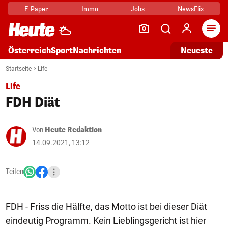
E-Paper
Immo
Jobs
NewsFlix
Arti
Österreich
Sport
Nachrichten
Neueste
Startseite
Life
Life
FDH Diät
Von
Heute Redaktion
14.09.2021, 13:12
Teilen
FDH - Friss die Hälfte, das Motto ist bei dieser Diät
eindeutig Programm. Kein Lieblingsgericht ist hier