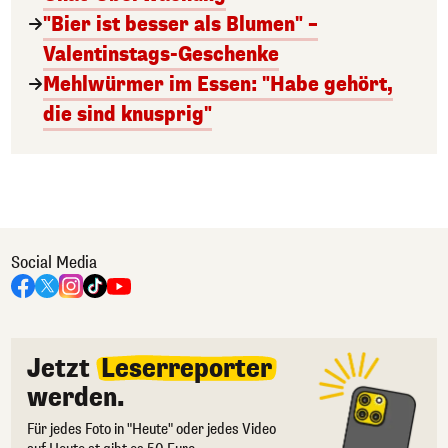
"Bier ist besser als Blumen" –
Valentinstags-Geschenke
Mehlwürmer im Essen: "Habe gehört,
die sind knusprig"
Social Media
Jetzt
Leserreporter
werden.
Für jedes Foto in "Heute" oder jedes Video