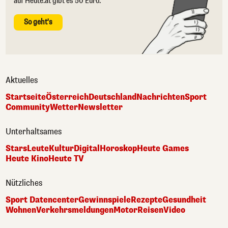
auf Heute.at gibt es 50 Euro.
So geht's
Aktuelles
Startseite
Österreich
Deutschland
Nachrichten
Sport
Community
Wetter
Newsletter
Unterhaltsames
Stars
Leute
Kultur
Digital
Horoskop
Heute Games
Heute Kino
Heute TV
Nützliches
Sport Datencenter
Gewinnspiele
Rezepte
Gesundheit
Wohnen
Verkehrsmeldungen
Motor
Reisen
Video