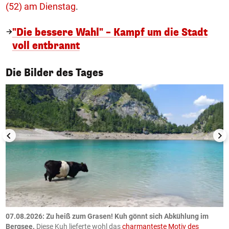
(52) am Dienstag
.
"Die bessere Wahl" – Kampf um die Stadt
voll entbrannt
1/50
Die Bilder des Tages
ch
07.08.2026: Zu heiß zum Grasen! Kuh gönnt sich Abkühlung im
0
Bergsee.
Diese Kuh lieferte wohl das
charmanteste Motiv des
S