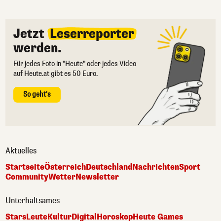
Jetzt
Leserreporter
werden.
Für jedes Foto in "Heute" oder jedes Video
auf Heute.at gibt es 50 Euro.
So geht's
Aktuelles
Startseite
Österreich
Deutschland
Nachrichten
Sport
Community
Wetter
Newsletter
Unterhaltsames
Stars
Leute
Kultur
Digital
Horoskop
Heute Games