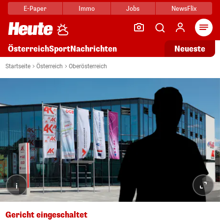
E-Paper
Immo
Jobs
NewsFlix
Arti
Österreich
Sport
Nachrichten
Neueste
Startseite
Österreich
Oberösterreich
i
Gericht eingeschaltet