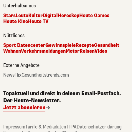
Unterhaltsames
Stars
Leute
Kultur
Digital
Horoskop
Heute Games
Heute Kino
Heute TV
Nützliches
Sport Datencenter
Gewinnspiele
Rezepte
Gesundheit
Wohnen
Verkehrsmeldungen
Motor
Reisen
Video
Externe Angebote
NewsFlix
Gesundheitstrends.com
Topaktuell und direkt in deinem Email-Postfach.
Der Heute-Newsletter.
Jetzt abonnieren
Impressum
Tarife & Mediadaten
TTPA
Datenschutzerklärung