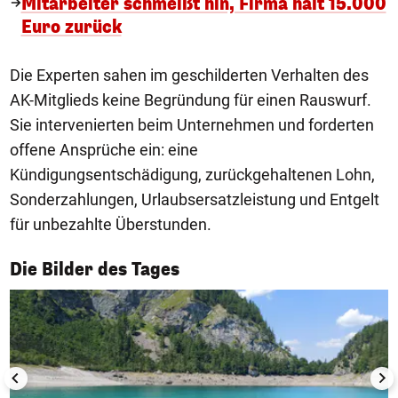
Mitarbeiter schmeißt hin, Firma hält 15.000
Euro zurück
Die Experten sahen im geschilderten Verhalten des
AK-Mitglieds keine Begründung für einen Rauswurf.
Sie intervenierten beim Unternehmen und forderten
offene Ansprüche ein: eine
Kündigungsentschädigung, zurückgehaltenen Lohn,
Sonderzahlungen, Urlaubsersatzleistung und Entgelt
für unbezahlte Überstunden.
1/50
Die Bilder des Tages